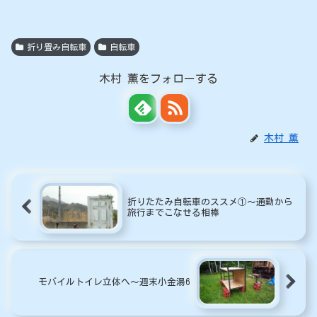
折り畳み自転車
自転車
木村 薫をフォローする
木村 薫
折りたたみ自転車のススメ①〜通勤から
旅行までこなせる相棒
モバイルトイレ立体へ～週末小金湯6