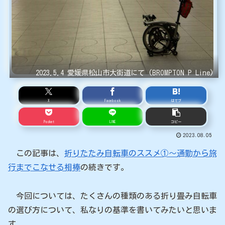
2023.5.4 愛媛県松山市大街道にて (BROMPTON P Line)
X
Facebook
はてブ
Pocket
LINE
コピー
2023.08.05
この記事は、
折りたたみ自転車のススメ①〜通勤から旅
行までこなせる相棒
の続きです。
今回については、たくさんの種類のある折り畳み自転車
の選び方について、私なりの基準を書いてみたいと思いま
す。