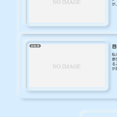
が
功.
目
自転車
私
参
る
が
た.