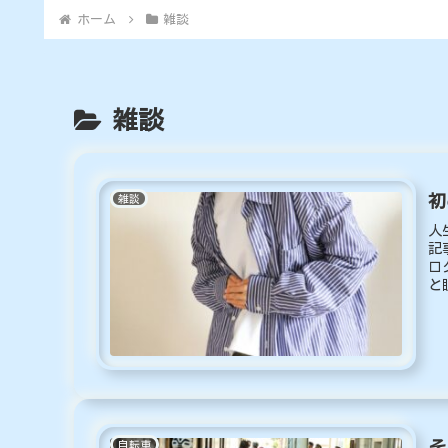
ホーム
雑談
雑談
初
雑談
人
記
ロ
と
食.
そ
自転車