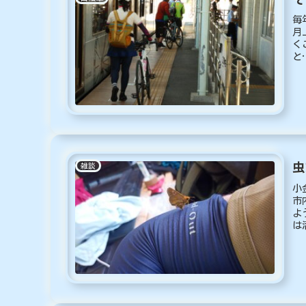
毎
月
く
と
っ.
虫
雑談
小
市
よ
は
た.