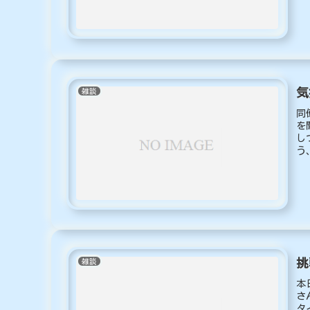
気
雑談
同
を
し
う
る
挑
雑談
本
さ
タ