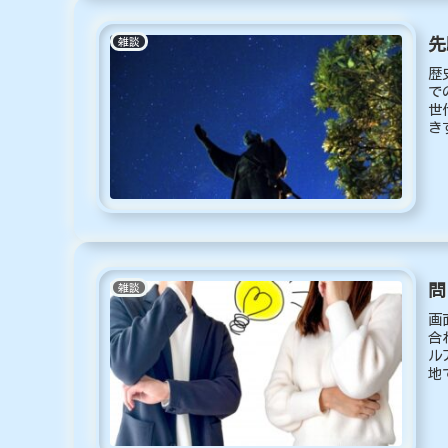
先
雑談
歴
で
世
き
15
問
雑談
画
合
ル
地