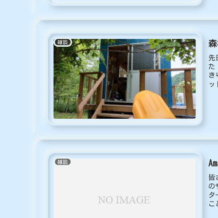
森
雑談
先
た
き
ッ
A
雑談
皆
の
タ
こ