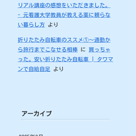
リアル講座の感想をいただきました。
- 元看護大学教員が教える薬に頼らな
い暮らし方
より
折りたたみ自転車のススメ①〜通勤か
ら旅行までこなせる相棒
に
買っちゃ
った。安い折りたたみ自転車 | タワマ
ンで自給自足
より
アーカイブ