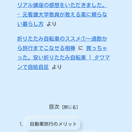
リアル講座の感想をいただきました。
- 元看護大学教員が教える薬に頼らな
い暮らし方
より
折りたたみ自転車のススメ①〜通勤か
ら旅行までこなせる相棒
に
買っちゃ
った。安い折りたたみ自転車 | タワマ
ンで自給自足
より
目次
自動車旅行のメリット