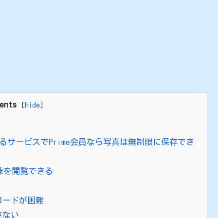
。
ents
[
hide
]
きるサービスでPrime会員なら写真は無制限に保存でき
画像を閲覧できる
ロードが困難
きない