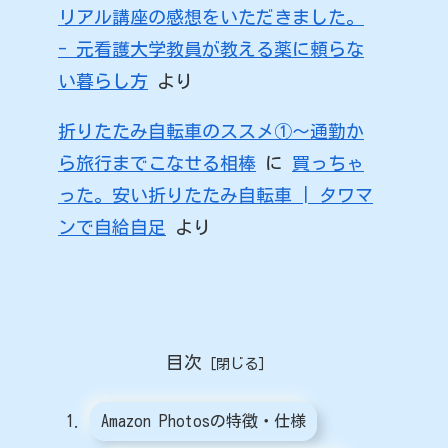
リアル講座の感想をいただきました。
- 元看護大学教員が教える薬に頼らな
い暮らし方
より
折りたたみ自転車のススメ①〜通勤か
ら旅行までこなせる相棒
に
買っちゃ
った。安い折りたたみ自転車 | タワマ
ンで自給自足
より
目次
Amazon Photosの特徴・仕様