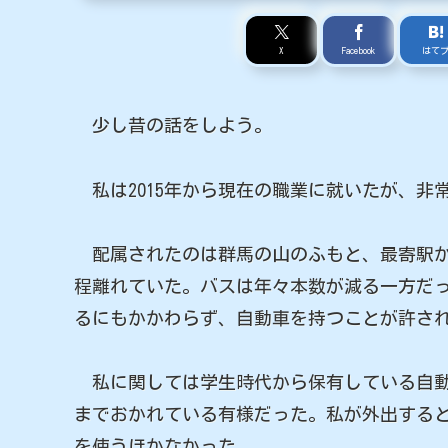
X
Facebook
はて
少し昔の話をしよう。
私は2015年から現在の職業に就いたが、非
配属されたのは群馬の山のふもと、最寄駅から
程離れていた。バスは年々本数が減る一方だ
るにもかかわらず、自動車を持つことが許さ
私に関しては学生時代から保有している自動
までおかれている有様だった。私が外出するとき
を使うほかなかった。