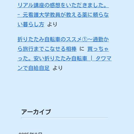
リアル講座の感想をいただきました。
- 元看護大学教員が教える薬に頼らな
い暮らし方
より
折りたたみ自転車のススメ①〜通勤か
ら旅行までこなせる相棒
に
買っちゃ
った。安い折りたたみ自転車 | タワマ
ンで自給自足
より
アーカイブ