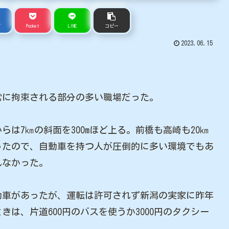
ブ
Pocket
LINE
コピー
2023.06.15
常に拘束される部分の多い職場だった。
は7㎞の斜面を300mほど上る。前橋も高崎も20㎞
ったので、自動車を持つ人が圧倒的に多い環境でもあ
れなかった。
車があったが、運転は許可されず新潟の実家に昨年
は、片道600円のバスを使うか3000円のタクシー