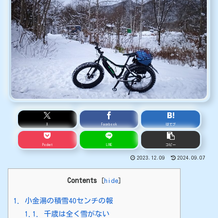
X
Facebook
はてブ
Pocket
LINE
コピー
2023.12.09
2024.09.07
Contents
[
hide
]
1.
小金湯の積雪40センチの報
1.1.
千歳は全く雪がない