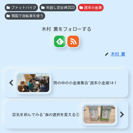
ファットバイク
年越し宗谷岬2023
週末小金湯
雪国で自転車を使う
木村 薫をフォローする
木村 薫
雨の中の小金湯集合~週末小金湯14-1
豆乳を飲んでみる~食の選択を変える①